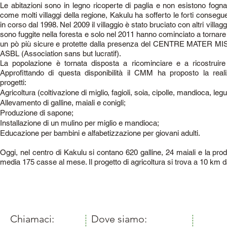
Le abitazioni sono in legno ricoperte di paglia e non esistono fognat
come molti villaggi della regione, Kakulu ha sofferto le forti conseg
in corso dal 1998. Nel 2009 il villaggio è stato bruciato con altri villag
sono fuggite nella foresta e solo nel 2011 hanno cominciato a tornare
un pò più sicure e protette dalla presenza del CENTRE MATER
ASBL (Association sans but lucratif).
La popolazione è tornata disposta a ricominciare e a ricostruire
Approfittando di questa disponibilità il CMM ha proposto la real
progetti:
Agricoltura (coltivazione di miglio, fagioli, soia, cipolle, mandioca, legum
Allevamento di galline, maiali e conigli;
Produzione di sapone;
Installazione di un mulino per miglio e mandioca;
Educazione per bambini e alfabetizzazione per giovani adulti.
Oggi, nel centro di Kakulu si contano 620 galline, 24 maiali e la pro
media 175 casse al mese. Il progetto di agricoltura si trova a 10 km 
​​Chiamaci:
​Dove siamo:
Privac