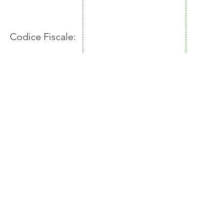
+39 0373 91101
Via IV Novembre, 52
policy
26013 - Crema (Cr)
Codice Fiscale:
01059840197