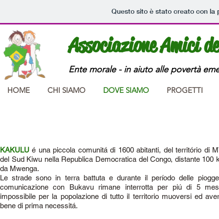
Questo sito è stato creato con la
Associazione Amici d
Ente morale - in aiuto alle povertà em
HOME
CHI SIAMO
DOVE SIAMO
PROGETTI
REPUBBLICA DEMOCRATICA
KAKULU
é una piccola comunitá di 1600 abitanti, del território d
del Sud Kiwu nella Republica Democratica del Congo, distante 10
da Mwenga.
Le strade sono in terra battuta e durante il período delle piogge 
comunicazione con Bukavu rimane interrotta per piú di 5 mesi
impossibile per la popolazione di tutto il territorio muoversi ed av
bene di prima necessitá.