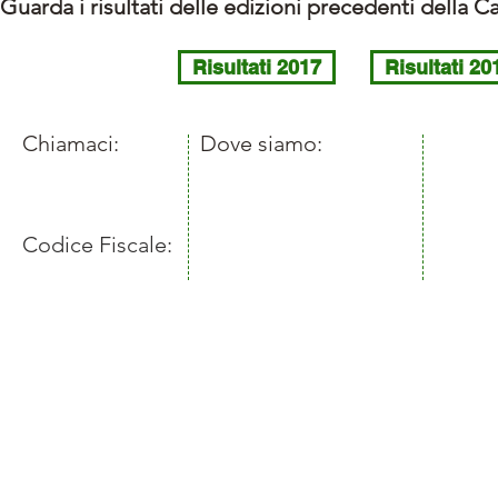
Guarda i risultati delle edizioni precedenti della
Risultati 2017
Risultati 20
​​Chiamaci:
​Dove siamo:
Privac
+39 0373 91101
Via IV Novembre, 52
policy
26013 - Crema (Cr)
Codice Fiscale:
01059840197